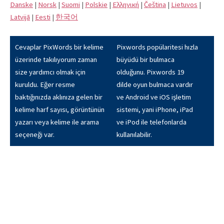
Danske
|
Norsk
|
Suomi
|
Polskie
|
Eλληνική
|
Čeština
|
Lietuvos
|
Latvijā
|
Eesti
|
한국어
Cevaplar PixWords bir kelime
Pixwords popülaritesi hızla
üzerinde takılıyorum zaman
büyüdü bir bulmaca
size yardımcı olmak için
olduğunu. Pixwords 19
kuruldu. Eğer resme
dilde oyun bulmaca vardır
baktığınızda aklınıza gelen bir
ve Android ve iOS işletim
kelime harf sayısı, görüntünün
sistemi, yani iPhone, iPad
yazarı veya kelime ile arama
ve iPod ile telefonlarda
seçeneği var.
kullanılabilir.