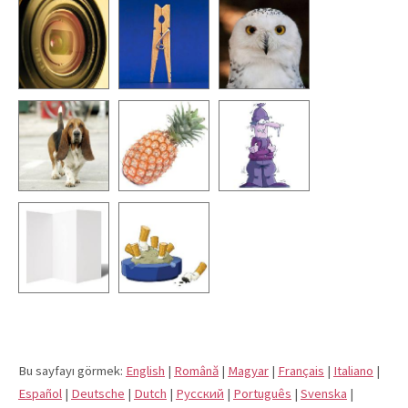
Bu sayfayı görmek:
English
|
Română
|
Magyar
|
Français
|
Italiano
|
Español
|
Deutsche
|
Dutch
|
Pусский
|
Português
|
Svenska
|