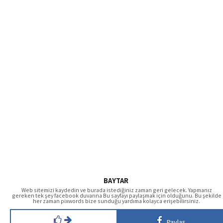
BAYTAR
Web sitemizi kaydedin ve burada istediğiniz zaman geri gelecek. Yapmanız
gereken tek şey facebook duvarına Bu sayfayı paylaşmak için olduğunu. Bu şekilde
her zaman pixwords bize sunduğu yardıma kolayca erişebilirsiniz.
Paylaş