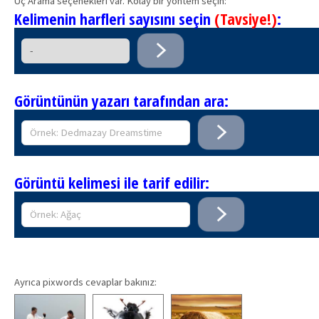
Üç Arama seçenekleri var. Kolay bir yöntem seçin:
Kelimenin harfleri sayısını seçin
(Tavsiye!)
:
Görüntünün yazarı tarafından ara:
Görüntü kelimesi ile tarif edilir:
Ayrıca pixwords cevaplar bakınız: