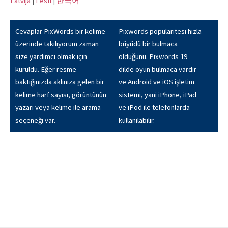
Latvijā
|
Eesti
|
한국어
Cevaplar PixWords bir kelime
Pixwords popülaritesi hızla
üzerinde takılıyorum zaman
büyüdü bir bulmaca
size yardımcı olmak için
olduğunu. Pixwords 19
kuruldu. Eğer resme
dilde oyun bulmaca vardır
baktığınızda aklınıza gelen bir
ve Android ve iOS işletim
kelime harf sayısı, görüntünün
sistemi, yani iPhone, iPad
yazarı veya kelime ile arama
ve iPod ile telefonlarda
seçeneği var.
kullanılabilir.