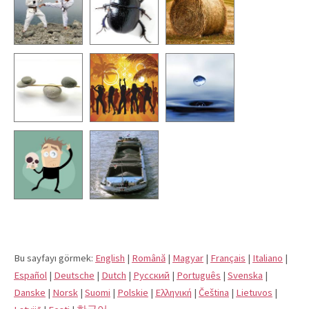
Bu sayfayı görmek:
English
|
Română
|
Magyar
|
Français
|
Italiano
|
Español
|
Deutsche
|
Dutch
|
Pусский
|
Português
|
Svenska
|
Danske
|
Norsk
|
Suomi
|
Polskie
|
Eλληνική
|
Čeština
|
Lietuvos
|