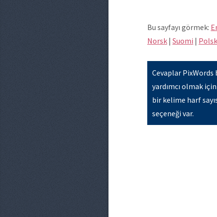
Bu sayfayı görmek:
E
Norsk
|
Suomi
|
Polsk
Cevaplar PixWords 
yardımcı olmak için
bir kelime harf say
seçeneği var.