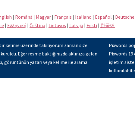
nglish
|
Română
|
Magyar
|
Français
|
Italiano
|
Español
|
Deutsche
ie
|
Eλληνική
|
Čeština
|
Lietuvos
|
Latvijā
|
Eesti
|
한국어
bir kelime üzerinde takılıyorum zaman size
Pixwords pop
 kuruldu. Eğer resme baktığınızda aklınıza gelen
Pixwords 19 
ısı, görüntünün yazarı veya kelime ile arama
işletim siste
kullanılabilir