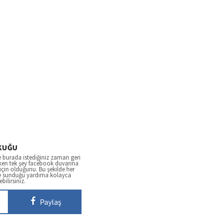
KUĞU
 burada istediğiniz zaman geri
ken tek şey facebook duvarına
çin olduğunu. Bu şekilde her
e sunduğu yardıma kolayca
ebilirsiniz.
Paylaş