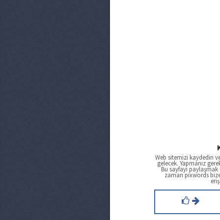
Web sitemizi kaydedin ve
gelecek. Yapmanız gere
Bu sayfayı paylaşmak i
zaman pixwords biz
eriş