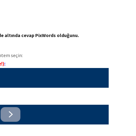
mde altında cevap PixWords olduğunu.
ntem seçin:
e!)
: