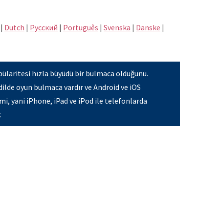
|
Dutch
|
Pусский
|
Português
|
Svenska
|
Danske
|
ülaritesi hızla büyüdü bir bulmaca olduğunu.
dilde oyun bulmaca vardır ve Android ve iOS
mi, yani iPhone, iPad ve iPod ile telefonlarda
.