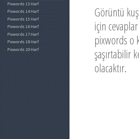
Pixwords 13 Harf
Görüntü kuş
Pixwords 14 Harf
Pixwords 15 Harf
için cevapla
Pixwords 16 Harf
Pixwords 17 Harf
pixwords o k
Pixwords 18 Harf
Pixwords 20 Harf
şaşırtabilir
olacaktır.