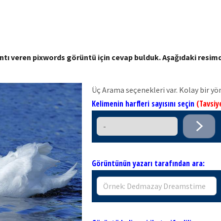
ıntı veren pixwords görüntü için cevap bulduk. Aşağıdaki resi
Üç Arama seçenekleri var. Kolay bir yö
Kelimenin harfleri sayısını seçin
(Tavsiy
Görüntünün yazarı tarafından ara: