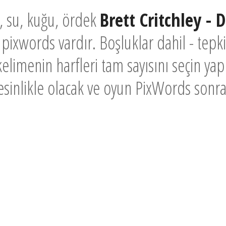
, su, kuğu, ördek
Brett Critchley -
r pixwords vardır. Boşluklar dahil - tep
elimenin harfleri tam sayısını seçin yap
 kesinlikle olacak ve oyun PixWords sonr