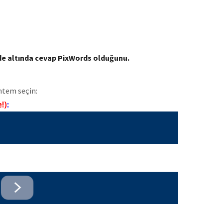
mde altında cevap PixWords olduğunu.
ntem seçin:
e!)
: