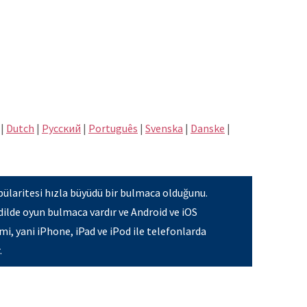
|
Dutch
|
Pусский
|
Português
|
Svenska
|
Danske
|
ülaritesi hızla büyüdü bir bulmaca olduğunu.
dilde oyun bulmaca vardır ve Android ve iOS
mi, yani iPhone, iPad ve iPod ile telefonlarda
.