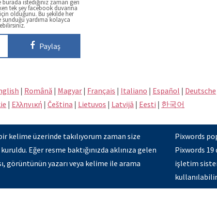
 burada istediğiniz zaman geri
ken tek şey facebook duvarına
çin olduğunu. Bu şekilde her
e sunduğu yardıma kolayca
ebilirsiniz.
Paylaş
nglish
|
Română
|
Magyar
|
Français
|
Italiano
|
Español
|
Deutsche
ie
|
Eλληνική
|
Čeština
|
Lietuvos
|
Latvijā
|
Eesti
|
한국어
bir kelime üzerinde takılıyorum zaman size
Pixwords pop
 kuruldu. Eğer resme baktığınızda aklınıza gelen
Pixwords 19 
ısı, görüntünün yazarı veya kelime ile arama
işletim siste
kullanılabilir