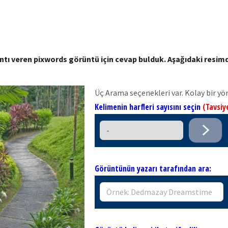
ıntı veren pixwords görüntü için cevap bulduk. Aşağıdaki resi
Üç Arama seçenekleri var. Kolay bir yö
Kelimenin harfleri sayısını seçin
(Tavsiy
Görüntünün yazarı tarafından ara: