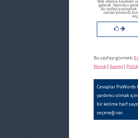
Web sitemizi kaydedin ve
gelecek. Yapmanız gere
Bu sayfayı paylaşmak i
zaman pixwords biz
eriş
Bu sayfayı görmek:
E
Norsk
|
Suomi
|
Polsk
Cevaplar PixWords 
yardımcı olmak için
bir kelime harf say
seçeneği var.