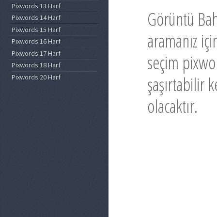
Pixwords 13 Harf
Görüntü Bahç
Pixwords 14 Harf
Pixwords 15 Harf
aramanız içi
Pixwords 16 Harf
Pixwords 17 Harf
seçim pixwor
Pixwords 18 Harf
Pixwords 20 Harf
şaşırtabilir
olacaktır.