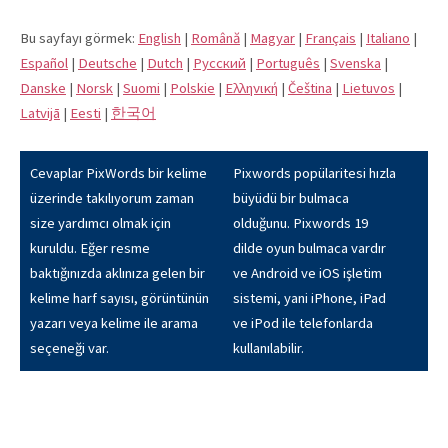
Bu sayfayı görmek:
English
|
Română
|
Magyar
|
Français
|
Italiano
|
Español
|
Deutsche
|
Dutch
|
Pусский
|
Português
|
Svenska
|
Danske
|
Norsk
|
Suomi
|
Polskie
|
Eλληνική
|
Čeština
|
Lietuvos
|
Latvijā
|
Eesti
|
한국어
Cevaplar PixWords bir kelime
Pixwords popülaritesi hızla
üzerinde takılıyorum zaman
büyüdü bir bulmaca
size yardımcı olmak için
olduğunu. Pixwords 19
kuruldu. Eğer resme
dilde oyun bulmaca vardır
baktığınızda aklınıza gelen bir
ve Android ve iOS işletim
kelime harf sayısı, görüntünün
sistemi, yani iPhone, iPad
yazarı veya kelime ile arama
ve iPod ile telefonlarda
seçeneği var.
kullanılabilir.