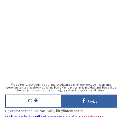
Web sitemizi kaydedin ve burada istediğiniz zaman geri gelecek. Yapmanız
gereken tek şey facebook duvarına Bu sayfayı paylaşmak için olduğunu. Bu şekilde
her zaman pixwords bize sunduğu yardıma kolayca erişebilirsiniz.
Paylaş
Üç Arama seçenekleri var. Kolay bir yöntem seçin: