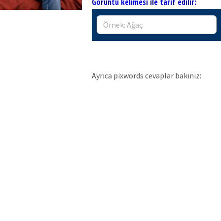
Görüntü kelimesi ile tarif edilir:
Ayrıca pixwords cevaplar bakınız: