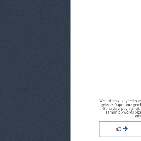
Web sitemizi kaydedin ve
gelecek. Yapmanız gere
Bu sayfayı paylaşmak i
zaman pixwords biz
eriş