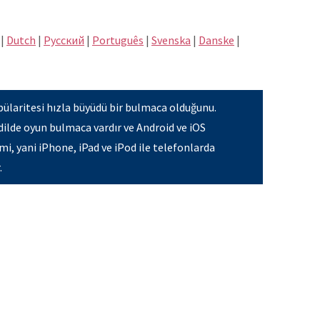
|
Dutch
|
Pусский
|
Português
|
Svenska
|
Danske
|
ülaritesi hızla büyüdü bir bulmaca olduğunu.
dilde oyun bulmaca vardır ve Android ve iOS
mi, yani iPhone, iPad ve iPod ile telefonlarda
.