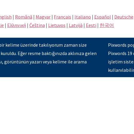
nglish
|
Română
|
Magyar
|
Français
|
Italiano
|
Español
|
Deutsche
ie
|
Eλληνική
|
Čeština
|
Lietuvos
|
Latvijā
|
Eesti
|
한국어
bir kelime üzerinde takılıyorum zaman size
Pixwords pop
 kuruldu. Eğer resme baktığınızda aklınıza gelen
Pixwords 19 
ısı, görüntünün yazarı veya kelime ile arama
işletim siste
kullanılabilir