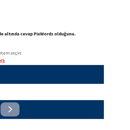
mde altında cevap PixWords olduğunu.
ntem seçin:
e!)
: