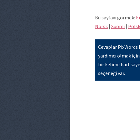
Bu sayfayı görmek:
E
Norsk
|
Suomi
|
Polsk
Cevaplar PixWords 
yardımcı olmak için
bir kelime harf say
seçeneği var.