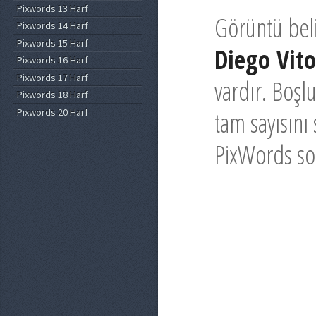
Pixwords 13 Harf
Görüntü belirt
Pixwords 14 Harf
Pixwords 15 Harf
Diego Vito
Pixwords 16 Harf
Pixwords 17 Harf
vardır. Boşl
Pixwords 18 Harf
Pixwords 20 Harf
tam sayısını 
PixWords son